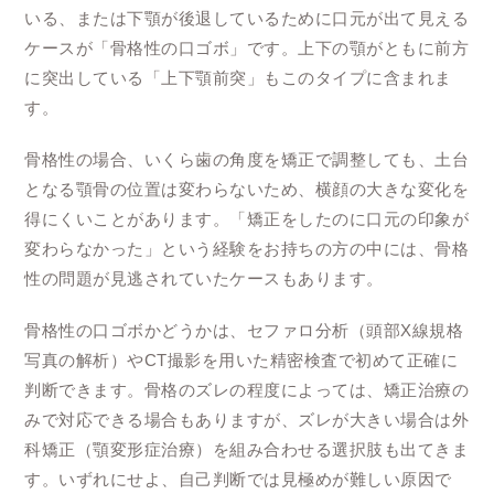
いる、または下顎が後退しているために口元が出て見える
ケースが「骨格性の口ゴボ」です。上下の顎がともに前方
に突出している「上下顎前突」もこのタイプに含まれま
す。
骨格性の場合、いくら歯の角度を矯正で調整しても、土台
となる顎骨の位置は変わらないため、横顔の大きな変化を
得にくいことがあります。「矯正をしたのに口元の印象が
変わらなかった」という経験をお持ちの方の中には、骨格
性の問題が見逃されていたケースもあります。
骨格性の口ゴボかどうかは、セファロ分析（頭部X線規格
写真の解析）やCT撮影を用いた精密検査で初めて正確に
判断できます。骨格のズレの程度によっては、矯正治療の
みで対応できる場合もありますが、ズレが大きい場合は外
科矯正（顎変形症治療）を組み合わせる選択肢も出てきま
す。いずれにせよ、自己判断では見極めが難しい原因で