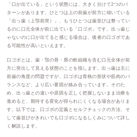
「口が出ている」という状態には、大きく分けて2つのパ
ターンがあります。ひとつは上の前歯が前方に傾いている
「出っ歯（上顎前突）」、もうひとつは歯並びは整ってい
るのに口元全体が前に出ている「口ゴボ」です。出っ歯じ
ゃないのに口が出てると感じる場合は、後者の口ゴボであ
る可能性が高いといえます。
口ゴボとは、歯・顎の骨・唇の軟組織を含む口元全体が前
方に突出して見える状態のことを指します。出っ歯は主に
前歯の角度の問題ですが、口ゴボは骨格の形状や筋肉のバ
ランスなど、より広い要因が絡み合っています。そのた
め、出っ歯との違いや原因を正しく把握しないまま治療を
進めると、期待する変化が得られにくくなる場合がありま
す。以下では、口ゴボの定義とセルフチェックの方法、そ
して歯並びがきれいでも口ゴボになるしくみについて詳し
く解説します。