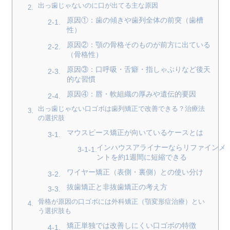
出っ歯じゃないのに口が出てる主な原因
原因①：歯の傾きや歯列全体の前突（歯槽
性）
原因②：顎の骨格そのものが前方に出ている
（骨格性）
原因③：口呼吸・舌癖・指しゃぶりなど後天
的な習慣
原因④：唇・軟組織の厚みや遺伝的要因
出っ歯じゃない口ゴボは歯列矯正で改善できる？治療法
の選択肢
マウスピース矯正が向いているケースとは
インハウスアライナーならリファインメ
ントを約1週間に短縮できる
ワイヤー矯正（表側・裏側）との使い分け
抜歯矯正と非抜歯矯正の考え方
骨格が原因の口ゴボには外科矯正（顎変形症治療）とい
う選択肢も
矯正単独では改善しにくい口ゴボの特徴