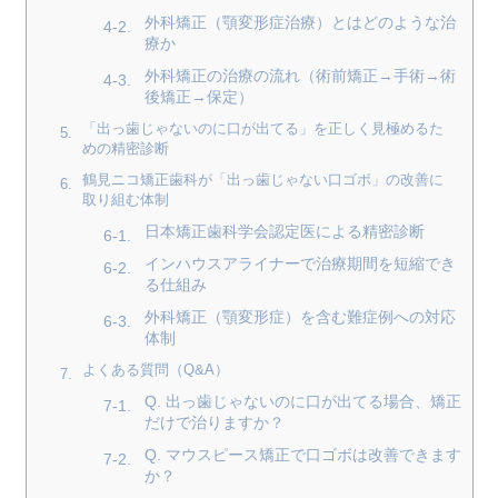
外科矯正（顎変形症治療）とはどのような治
療か
外科矯正の治療の流れ（術前矯正→手術→術
後矯正→保定）
「出っ歯じゃないのに口が出てる」を正しく見極めるた
めの精密診断
鶴見ニコ矯正歯科が「出っ歯じゃない口ゴボ」の改善に
取り組む体制
日本矯正歯科学会認定医による精密診断
インハウスアライナーで治療期間を短縮でき
る仕組み
外科矯正（顎変形症）を含む難症例への対応
体制
よくある質問（Q&A）
Q. 出っ歯じゃないのに口が出てる場合、矯正
だけで治りますか？
Q. マウスピース矯正で口ゴボは改善できます
か？