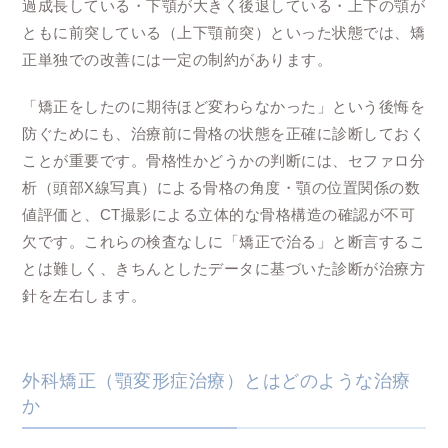
過成長している・下顎が大きく後退している・上下の顎が
ともに前突している（上下顎前突）といった状態では、矯
正単独での改善には一定の制約があります。
「矯正をしたのに期待ほど変わらなかった」という後悔を
防ぐためにも、治療前に骨格の状態を正確に診断しておく
ことが重要です。骨格性かどうかの判断には、セファロ分
析（頭部X線写真）による骨格の角度・顎の位置関係の数
値評価と、CT撮影による立体的な骨格構造の確認が不可
欠です。これらの検査なしに「矯正で治る」と断言するこ
とは難しく、きちんとしたデータに基づいた診断が治療方
針を左右します。
外科矯正（顎変形症治療）とはどのような治療
か