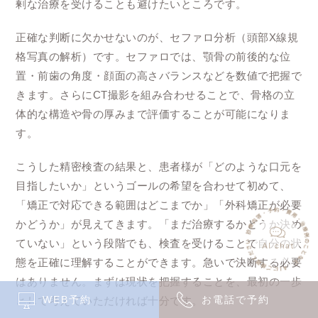
剰な治療を受けることも避けたいところです。
正確な判断に欠かせないのが、セファロ分析（頭部X線規
格写真の解析）です。セファロでは、顎骨の前後的な位
置・前歯の角度・顔面の高さバランスなどを数値で把握で
きます。さらにCT撮影を組み合わせることで、骨格の立
体的な構造や骨の厚みまで評価することが可能になりま
す。
こうした精密検査の結果と、患者様が「どのような口元を
目指したいか」というゴールの希望を合わせて初めて、
「矯正で対応できる範囲はどこまでか」「外科矯正が必要
かどうか」が見えてきます。「まだ治療するかどうか決め
ていない」という段階でも、検査を受けることで自分の状
態を正確に理解することができます。急いで決断する必要
はありません。まずは現状を把握することを、最初の一歩
WEB予約
お電話で予約
として考えていただければ十分です。