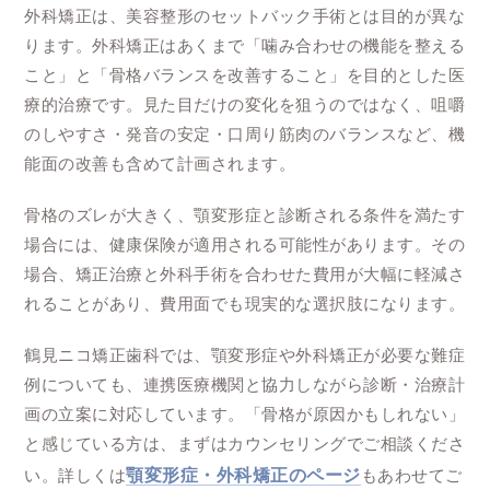
外科矯正は、美容整形のセットバック手術とは目的が異な
ります。外科矯正はあくまで「噛み合わせの機能を整える
こと」と「骨格バランスを改善すること」を目的とした医
療的治療です。見た目だけの変化を狙うのではなく、咀嚼
のしやすさ・発音の安定・口周り筋肉のバランスなど、機
能面の改善も含めて計画されます。
骨格のズレが大きく、顎変形症と診断される条件を満たす
場合には、健康保険が適用される可能性があります。その
場合、矯正治療と外科手術を合わせた費用が大幅に軽減さ
れることがあり、費用面でも現実的な選択肢になります。
鶴見ニコ矯正歯科では、顎変形症や外科矯正が必要な難症
例についても、連携医療機関と協力しながら診断・治療計
画の立案に対応しています。「骨格が原因かもしれない」
と感じている方は、まずはカウンセリングでご相談くださ
い。詳しくは
顎変形症・外科矯正のページ
もあわせてご