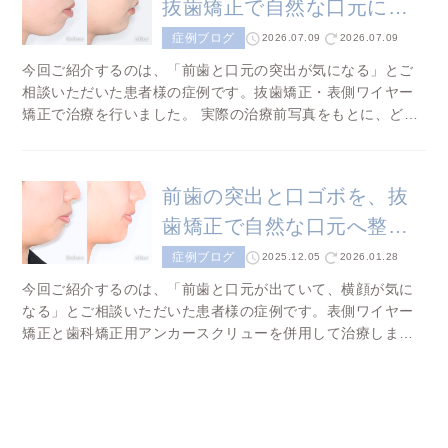
抜歯矯正で自然な口元に改
善した症例（表側ワイヤー
症例ブログ
2026.07.09
2026.07.09
矯正）
今回ご紹介するのは、「前歯と口元の突出が気になる」とご
相談いただいた患者様の症例です。抜歯矯正・表側ワイヤー
矯正で治療を行いました。 実際の治療前写真をもとに、どの
ように改善したのかをご紹介します。 ※写真は患者様の同意
[…]
前歯の突出と口ゴボを、抜
歯矯正で自然な口元へ整え
た症例（表側ワイヤー矯
症例ブログ
2025.12.05
2026.01.28
正・歯科矯正用アンカース
今回ご紹介するのは、「前歯と口元が出ていて、横顔が気に
なる」とご相談いただいた患者様の症例です。表側ワイヤー
クリュー併用）
矯正と歯科矯正用アンカースクリューを併用して治療しまし
た。 実際の治療前写真をもとに、どのように改善したのかを
ご […]