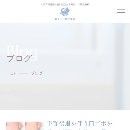
大阪市鶴見区の歯列矯正なら鶴見ニコ矯正歯科
Blog
ブログ
TOP
ブログ
下顎後退を伴う口ゴボを、