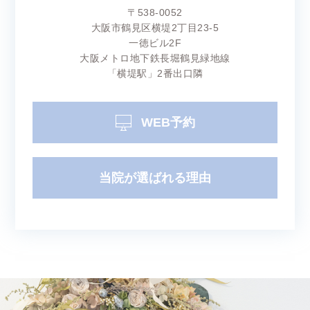
〒538-0052
大阪市鶴見区横堤2丁目23-5
一徳ビル2F
大阪メトロ地下鉄長堀鶴見緑地線
「横堤駅」2番出口隣
WEB予約
当院が選ばれる理由