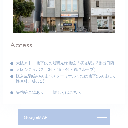
Access
大阪メトロ地下鉄長堀鶴見緑地線「横堤駅」2番出口隣
大阪シティバス（36・45・46・鶴見ループ）
阪奈生駒線の横堤バスターミナルまたは地下鉄横堤にて
降車後、徒歩1分
提携駐車場あり
詳しくはこちら
GoogleMAP