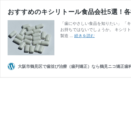
おすすめのキシリトール食品会社5選！各
「歯にやさしい食品を知りたい」 「
お持ちではないでしょうか。 キシリ
お
製造 …
続きを読む
す
す
め
の
キ
大阪市鶴見区で歯並び治療（歯列矯正）なら鶴見ニコ矯正歯
シ
リ
ト
ー
ル
食
品
会
社
5