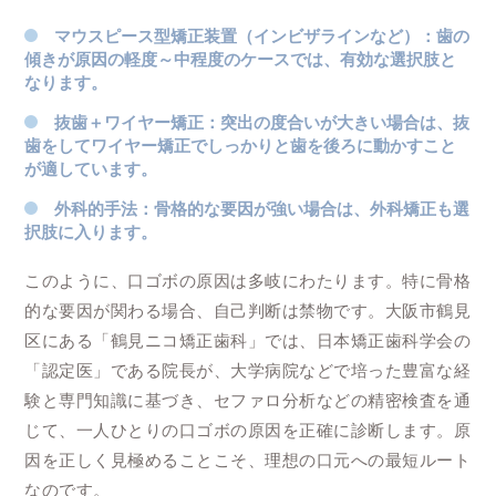
マウスピース型矯正装置（インビザラインなど）
：歯の
傾きが原因の軽度～中程度のケースでは、有効な選択肢と
なります。
抜歯＋ワイヤー矯正
：突出の度合いが大きい場合は、抜
歯をしてワイヤー矯正でしっかりと歯を後ろに動かすこと
が適しています。
外科的手法
：骨格的な要因が強い場合は、外科矯正も選
択肢に入ります。
このように、口ゴボの原因は多岐にわたります。特に骨格
的な要因が関わる場合、自己判断は禁物です。大阪市鶴見
区にある「鶴見ニコ矯正歯科」では、日本矯正歯科学会の
「認定医」である院長が、大学病院などで培った豊富な経
験と専門知識に基づき、セファロ分析などの精密検査を通
じて、一人ひとりの口ゴボの原因を正確に診断します。原
因を正しく見極めることこそ、理想の口元への最短ルート
なのです。