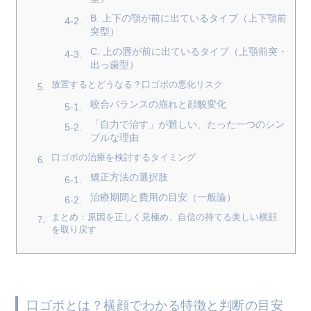
B. 上下の顎が前に出ているタイプ（上下顎前
突型）
C. 上の唇が前に出ているタイプ（上顎前突・
出っ歯型）
放置するとどうなる？口ゴボの悪化リスク
咬合バランスの崩れと顔貌変化
「自力で治す」が難しい、たった一つのシン
プルな理由
口ゴボの治療を検討するタイミング
矯正方法の選択肢
治療期間と費用の目安（一般論）
まとめ：原因を正しく見極め、自信の持てる美しい横顔
を取り戻す
口ゴボとは？横顔でわかる特徴と判断の目安