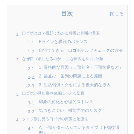
目次
閉じる
口ゴボとは？横顔でわかる特徴と判断の目安
Eラインと横顔のバランス
自宅でできる！口ゴボセルフチェックの方法
なぜ口ゴボになるのか ｜主な原因を3つに分類
1. 骨格的な原因（上顎前突・下顎後退など）
2. 歯並び・歯列の問題による原因
3. 生活習慣・クセによる後天的な原因
口ゴボが見た目や健康に与える影響
印象の変化と心理的ストレス
気づきにくい、機能面でのリスク
タイプ別に見る口ゴボの原因と治療法
A. 下顎が引っ込んでいるタイプ（下顎後退
型）