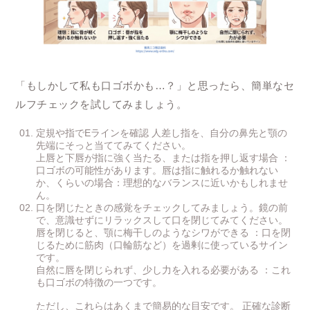
「もしかして私も口ゴボかも…？」と思ったら、簡単なセ
ルフチェックを試してみましょう。
定規や指でEラインを確認 人差し指を、自分の鼻先と顎の
先端にそっと当ててみてください。
上唇と下唇が指に強く当たる、または指を押し返す場合 ：
口ゴボの可能性があります。唇は指に触れるか触れない
か、くらいの場合：理想的なバランスに近いかもしれませ
ん。
口を閉じたときの感覚をチェックしてみましょう。鏡の前
で、意識せずにリラックスして口を閉じてみてください。
唇を閉じると、顎に梅干しのようなシワができる ：口を閉
じるために筋肉（口輪筋など）を過剰に使っているサイン
です。
自然に唇を閉じられず、少し力を入れる必要がある ：これ
も口ゴボの特徴の一つです。
ただし、これらはあくまで簡易的な目安です。 正確な診断