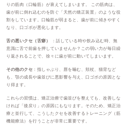
りの筋肉（口輪筋）が衰えてしまいます。 この筋肉は、
歯が前に倒れ込むのを防ぐ「天然の矯正装置」のような役
割をしています。口輪筋が弱まると、歯が前に傾きやすく
なり、口ゴボが悪化します。
舌の悪いクセ（舌癖）
：話している時や飲み込む時、無
意識に舌で前歯を押していませんか？この弱い力が毎日繰
り返されることで、徐々に歯が前に動いてしまいます。
その他のクセ
：指しゃぶり、唇を噛む、頬杖、猫背など
も、顎の成長や歯並びに悪影響を与え、口ゴボの原因とな
り得ます。
これらの習慣は、矯正治療で歯並びを整えても、改善しな
ければ「後戻り」の原因にもなります。そのため、矯正治
療と並行して、こうしたクセを改善するトレーニング（筋
機能療法）を行うことが非常に重要です。