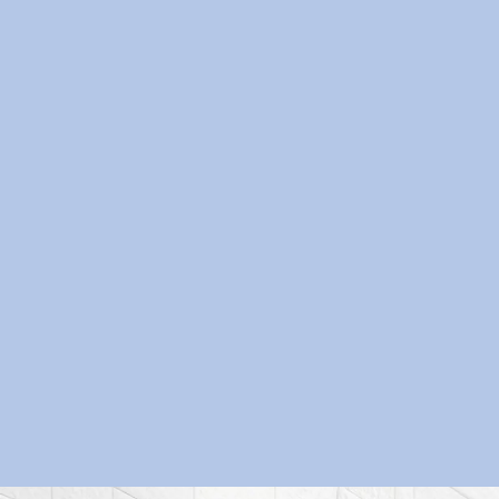
04
採用
採用決定のご連絡後、入職手続きを進めます。在職中
で今すぐの転職が難しい方は、入職時期の調整もご相
談可能です。