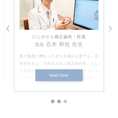
にじのそら矯正歯科・鈴鹿
石本 和也 先生
院長
き
長く臨床に携わってきた立場から見ても、小
な
田垣先生は「次世代を担う矯正歯科医」とし
て非常に優れた素質と努力を兼ね備えていま
す。大学院での矯正歯科の専門教育を受け、
専
た
研究と臨床の双方をしっかり積み上げてこら
れた背景は、治療計画や診断の精度にもよく
て
表れています。矯正治療は知識量と経験値が
話
1
2
3
治療成果に直結しますが、その点で小田垣先
と
に
生は若手の中でも頭ひとつ抜けた存在です。