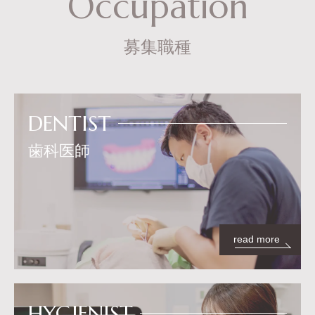
Occupation
募集職種
DENTIST
歯科医師
read more
HYGIENIST