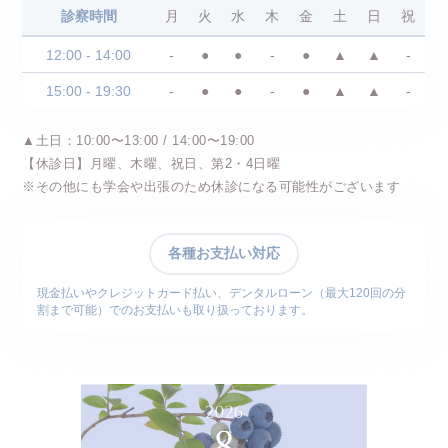
診察時間
月
火
水
木
金
土
日
祝
12:00 - 14:00
-
●
●
-
●
▲
▲
-
15:00 - 19:30
-
●
●
-
●
▲
▲
-
▲土日：10:00〜13:00 / 14:00〜19:00
【休診日】月曜、木曜、祝日、第2・4日曜
※その他にも学会や出張のため休診になる可能性がございます
各種お支払い対応
現金払いやクレジットカード払い、デンタルローン（最大120回の分
割まで可能）でのお支払いも取り扱っております。