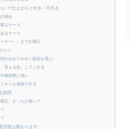
れい？仕上がりと向き・不向き
合の場合
必要なケース
があるケース
テーナー）」までが矯正
のコツ
説明がわかりやすい医院を選ぶ
で「見える化」してくれる
更や微調整に強い
ピニオンも相談できる
る質問
ー矯正、どっちが痛い？
き？
い？
選択肢は変わります