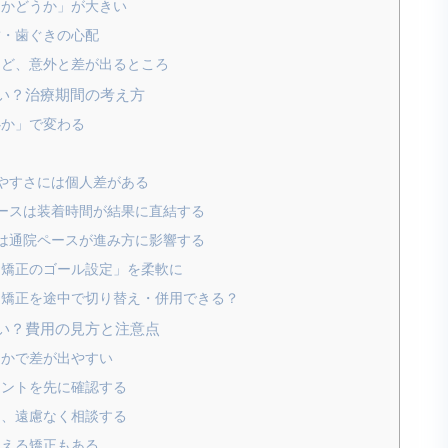
るかどうか」が大きい
歯・歯ぐきの心配
など、意外と差が出るところ
い？治療期間の考え方
心か」で変わる
因
やすさには個人差がある
ースは装着時間が結果に直結する
は通院ペースが進み方に影響する
「矯正のゴール設定」を柔軟に
ー矯正を途中で切り替え・併用できる？
い？費用の見方と注意点
」かで差が出やすい
イントを先に確認する
も、遠慮なく相談する
使える矯正もある