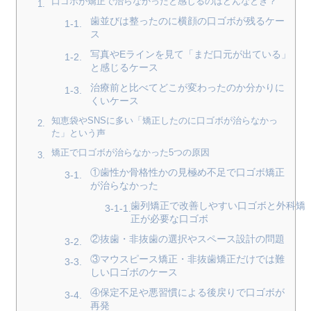
口ゴボが矯正で治らなかったと感じるのはどんなとき？
歯並びは整ったのに横顔の口ゴボが残るケー
ス
写真やEラインを見て「まだ口元が出ている」
と感じるケース
治療前と比べてどこが変わったのか分かりに
くいケース
知恵袋やSNSに多い「矯正したのに口ゴボが治らなかっ
た」という声
矯正で口ゴボが治らなかった5つの原因
①歯性か骨格性かの見極め不足で口ゴボ矯正
が治らなかった
歯列矯正で改善しやすい口ゴボと外科矯
正が必要な口ゴボ
②抜歯・非抜歯の選択やスペース設計の問題
③マウスピース矯正・非抜歯矯正だけでは難
しい口ゴボのケース
④保定不足や悪習慣による後戻りで口ゴボが
再発