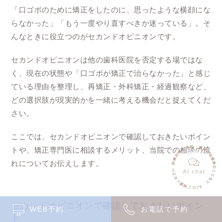
「口ゴボのために矯正をしたのに、思ったような横顔にな
らなかった」「もう一度やり直すべきか迷っている」。そ
んなときに役立つのがセカンドオピニオンです。
セカンドオピニオンは他の歯科医院を否定する場ではな
く、現在の状態や「口ゴボが矯正で治らなかった」と感じ
ている理由を整理し、再矯正・外科矯正・経過観察など、
どの選択肢が現実的かを一緒に考える機会だと捉えてくだ
さい。
ここでは、セカンドオピニオンで確認しておきたいポイン
トや、矯正専門医に相談するメリット、当院での相談の流
れについてお伝えします。
セカンドオピニオンで確認しておきたいポイン
WEB予約
お電話で予約
ト