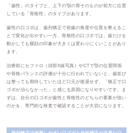
「歯性」のタイプと、上下の顎の骨そのものが前方に位置
している「骨格性」のタイプがあります。
歯性の口ゴボは、歯列矯正で前歯の角度や位置を整えるこ
とで変化が出やすい一方、骨格性の口ゴボでは、歯だけを
動かしても横顔の印象が大きくは変わりにくいことがあり
ます。
治療前にセファロ（頭部X線写真）やCTで顎の位置関係
や骨格バランスの評価が十分に行われていないと、歯並び
は整っても期待していたほど口元が後退せず、「矯正で口
ゴボが治らなかった」と感じる原因になりやすいです。ま
ずは、自分の口ゴボが歯性と骨格性のどちらの要素が強い
のかを、専門的な検査で確認することが大切になります。
歯列矯正で改善しやすい口ゴボと外科矯正が必要な口